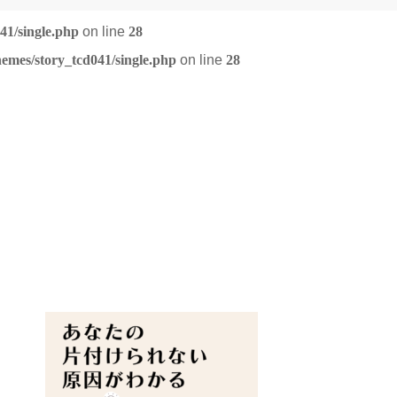
41/single.php
on line
28
emes/story_tcd041/single.php
on line
28