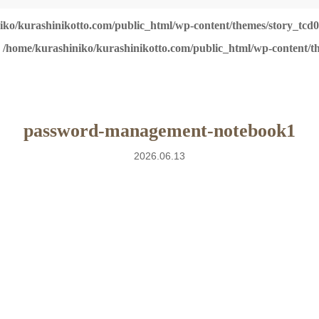
iko/kurashinikotto.com/public_html/wp-content/themes/story_tcd0
n
/home/kurashiniko/kurashinikotto.com/public_html/wp-content/th
password-management-notebook1
2026.06.13