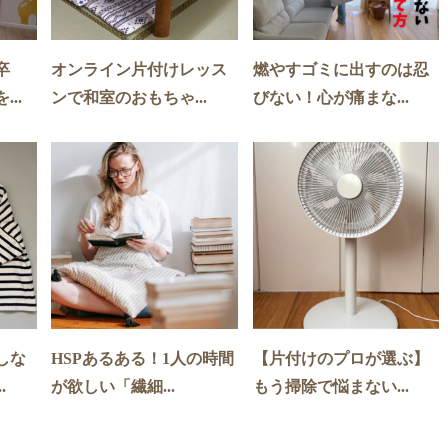
卒
オンライン片付けレッス
燃やすゴミに出すのは忍
..
ンで和室のおもちゃ...
びない！心が痛まな...
しな
HSPあるある！1人の時間
【片付けのプロが選ぶ】
.
が欲しい「繊細...
もう掃除で悩まない...