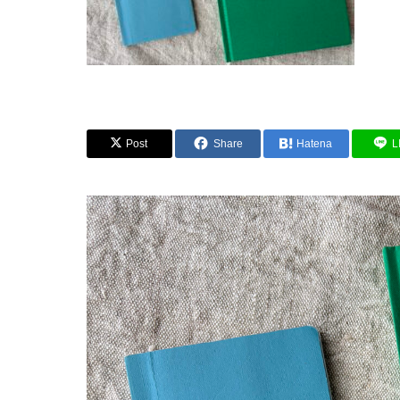
Post
Share
Hatena
L