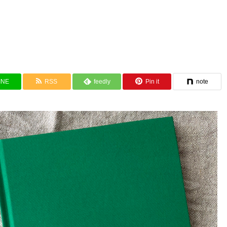
INE
RSS
feedly
Pin it
note