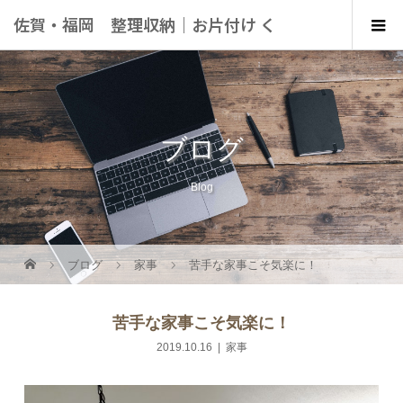
佐賀・福岡 整理収納｜お片付け く
らしにこっと
ブログ
Blog
ブログ
家事
苦手な家事こそ気楽に！
苦手な家事こそ気楽に！
2019.10.16
家事