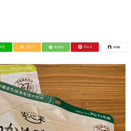
INE
RSS
feedly
Pin it
note