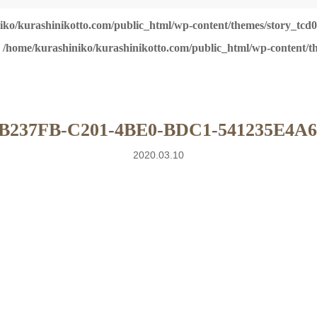
iko/kurashinikotto.com/public_html/wp-content/themes/story_tcd0
n
/home/kurashiniko/kurashinikotto.com/public_html/wp-content/th
B237FB-C201-4BE0-BDC1-541235E4A
2020.03.10