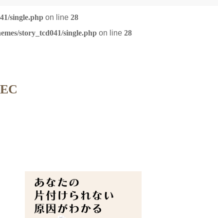
41/single.php
on line
28
emes/story_tcd041/single.php
on line
28
6EC