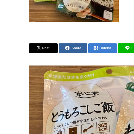
Post
Share
Hatena
L