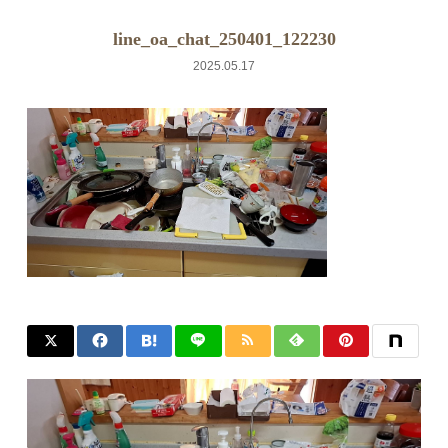
line_oa_chat_250401_122230
2025.05.17