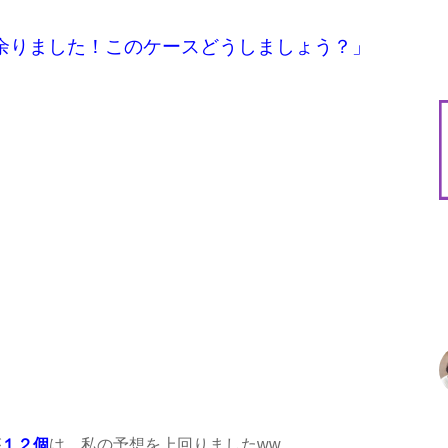
余りました！このケースどうしましょう？」
が
１２個
は、私の予想を上回りましたww