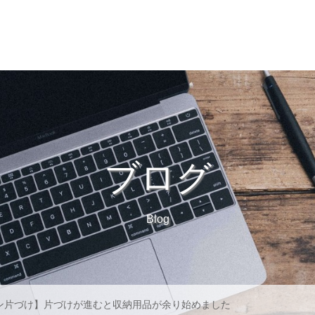
プロフィール
片づけサポート
料金
オンライ
ブログ
Blog
ン片づけ】片づけが進むと収納用品が余り始めました