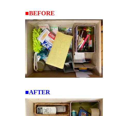
■BEFORE
■AFTER