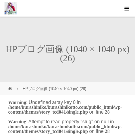
HPブログ画像 (1040 × 1040 px)
(26)
HPブログ画像 (1040 × 1040 px) (26)
Warning
: Undefined array key 0 in
/home/kurashiniko/kurashinikotto.com/public_html/wp-
content/themes/story_tcd041/single.php
on line
28
Warning
: Attempt to read property "slug" on null in
/home/kurashiniko/kurashinikotto.com/public_html/wp-
content/themes/story_tcd041/single.php
on line
28