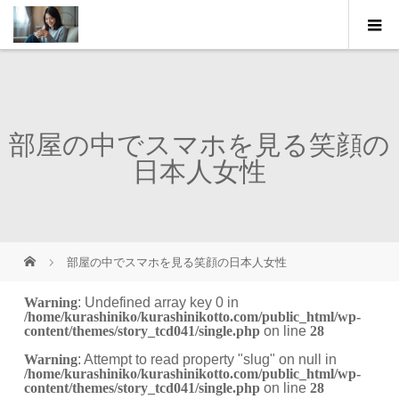
部屋の中でスマホを見る笑顔の
日本人女性
部屋の中でスマホを見る笑顔の日本人女性
Warning
: Undefined array key 0 in
/home/kurashiniko/kurashinikotto.com/public_html/wp-
content/themes/story_tcd041/single.php
on line
28
Warning
: Attempt to read property "slug" on null in
/home/kurashiniko/kurashinikotto.com/public_html/wp-
content/themes/story_tcd041/single.php
on line
28