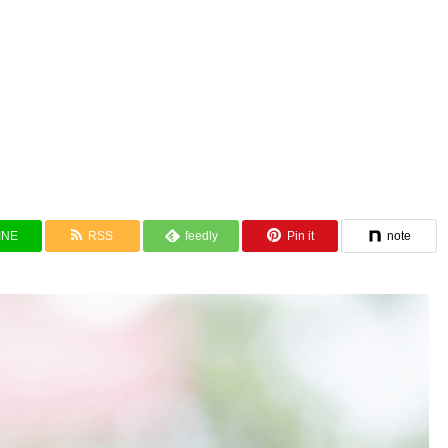
INE
RSS
feedly
Pin it
note