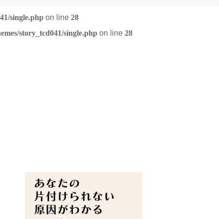
41/single.php
on line
28
emes/story_tcd041/single.php
on line
28