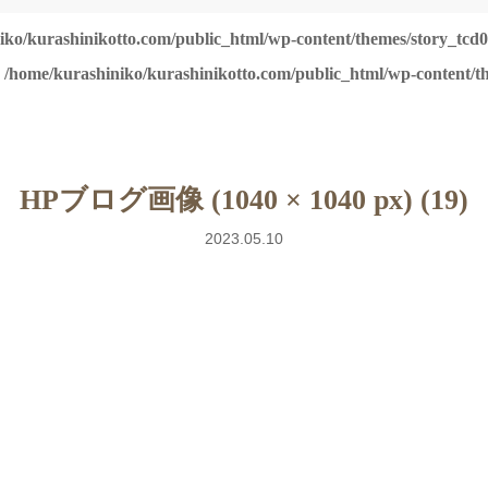
iko/kurashinikotto.com/public_html/wp-content/themes/story_tcd0
n
/home/kurashiniko/kurashinikotto.com/public_html/wp-content/th
HPブログ画像 (1040 × 1040 px) (19)
2023.05.10