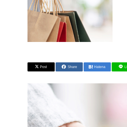
Post
Share
Hatena
L