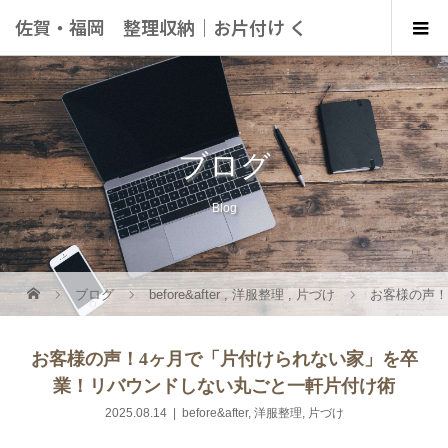
佐賀・福岡 整理収納｜お片付け く
らしにこっと
ブログ
Blog
ブログ
before&after
,
洋服整理
,
片づけ
お客様の声！
お客様の声！4ヶ月で「片付けられない家」を卒
業！リバウンドしない丸ごと一軒片付け術
2025.08.14
before&after
,
洋服整理
,
片づけ