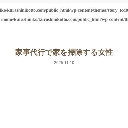
iko/kurashinikotto.com/public_html/wp-content/themes/story_tcd0
n
/home/kurashiniko/kurashinikotto.com/public_html/wp-content/th
家事代行で家を掃除する女性
2025.11.10