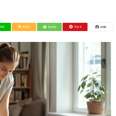
INE
RSS
feedly
Pin it
note