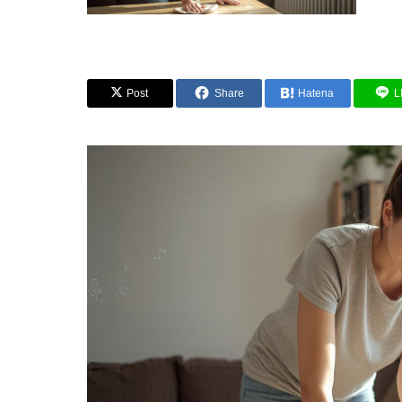
Post
Share
Hatena
L