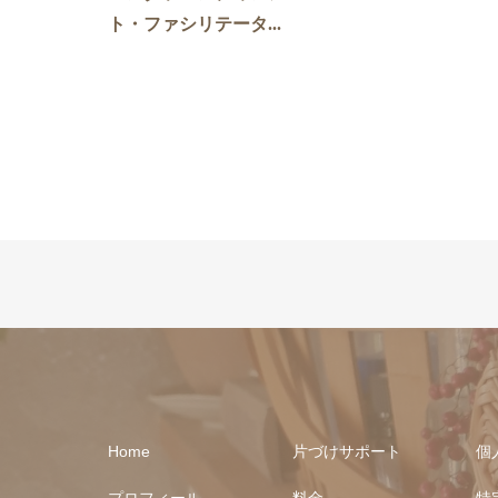
ト・ファシリテータ...
Home
片づけサポート
個
プロフィール
料金
特