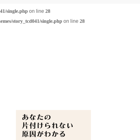
41/single.php
on line
28
emes/story_tcd041/single.php
on line
28