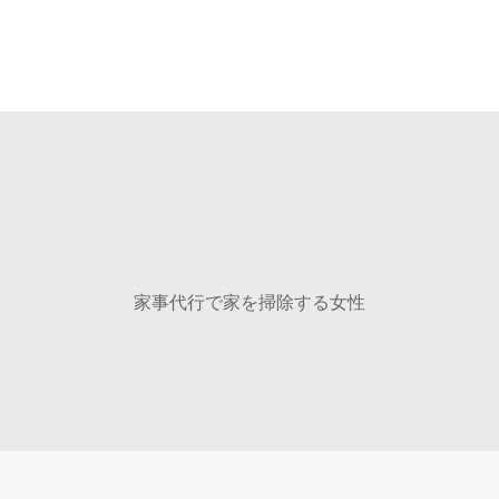
プロフィール
片づけサポート
料金
オンライ
家事代行で家を掃除する女性