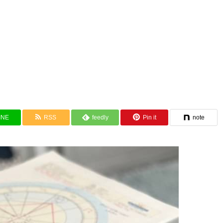
INE
RSS
feedly
Pin it
note