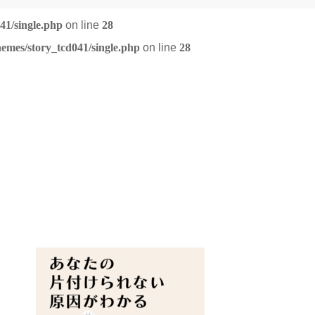
41/single.php
on line
28
emes/story_tcd041/single.php
on line
28