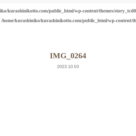
iko/kurashinikotto.com/public_html/wp-content/themes/story_tcd0
n
/home/kurashiniko/kurashinikotto.com/public_html/wp-content/th
IMG_0264
2023.10.03