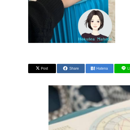
Post
Share
Hatena
L